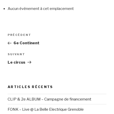
Aucun événement à cet emplacement
Navigation
PRÉCÉDENT
Article
de
précédent
6e Continent
l’article
SUIVANT
Article
suivant
Le circus
ARTICLES RÉCENTS
CLIP & 2e ALBUM – Campagne de financement
FONK – Live @ La Belle Electrique Grenoble