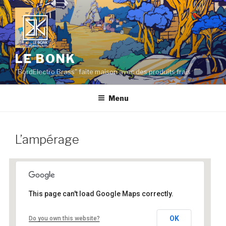
Aller
au
contenu
principal
LE BONK
"BordElectro Brass" faite maison avec des produits frais
Menu
L’ampérage
This page can't load Google Maps correctly.
L’ampérage
OK
Do you own this website?
163 cours Berriat - Grenoble