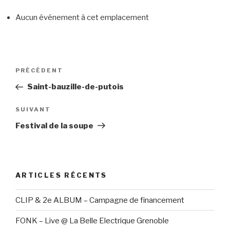
Aucun événement à cet emplacement
Navigation
PRÉCÉDENT
Article
de
précédent
Saint-bauzille-de-putois
l’article
SUIVANT
Article
suivant
Festival de la soupe
ARTICLES RÉCENTS
CLIP & 2e ALBUM – Campagne de financement
FONK – Live @ La Belle Electrique Grenoble