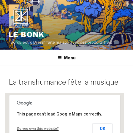
Aller
au
contenu
principal
LE BONK
"BordElectro Brass" faite maison avec des produits frais
Menu
La transhumance fête la musique
This page can't load Google Maps correctly.
La transhumance fête la musique
OK
Do you own this website?
Lavaldens - Lavaldens