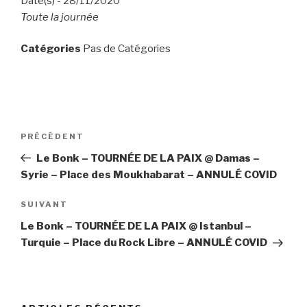
Date(s) - 28/11/2020
Toute la journée
Catégories
Pas de Catégories
Navigation
PRÉCÉDENT
Article
de
précédent
Le Bonk – TOURNÉE DE LA PAIX @ Damas –
l’article
Syrie – Place des Moukhabarat – ANNULÉ COVID
SUIVANT
Article
suivant
Le Bonk – TOURNÉE DE LA PAIX @ Istanbul –
Turquie – Place du Rock Libre – ANNULÉ COVID