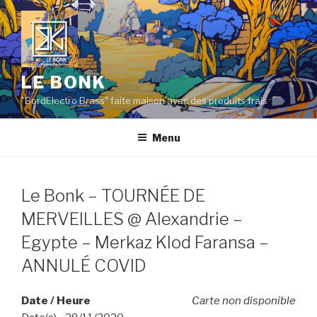
Aller
au
contenu
principal
LE BONK
"BordElectro Brass" faite maison avec des produits frais
Menu
Le Bonk – TOURNÉE DE
MERVEILLES @ Alexandrie –
Egypte – Merkaz Klod Faransa –
ANNULÉ COVID
Date / Heure
Carte non disponible