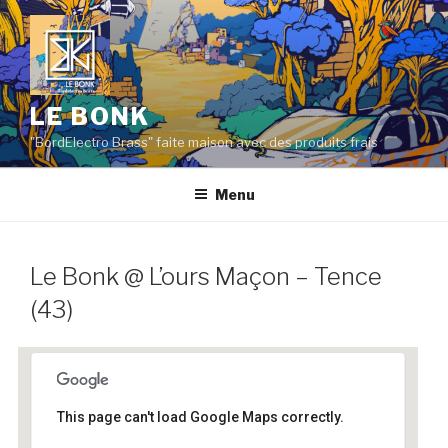
Aller
au
contenu
principal
LE BONK
"BordElectro Brass" faite maison avec des produits frais
Menu
Le Bonk @ L’ours Maçon – Tence
(43)
This page can't load Google Maps correctly.