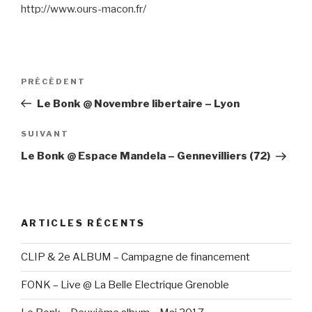
http://www.ours-macon.fr/
Navigation
PRÉCÉDENT
Article
de
précédent
Le Bonk @ Novembre libertaire – Lyon
l’article
SUIVANT
Article
suivant
Le Bonk @ Espace Mandela – Gennevilliers (72)
ARTICLES RÉCENTS
CLIP & 2e ALBUM – Campagne de financement
FONK – Live @ La Belle Electrique Grenoble