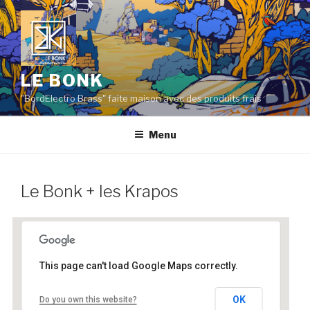
Aller
au
contenu
principal
LE BONK
"BordElectro Brass" faite maison avec des produits frais
Menu
Le Bonk + les Krapos
This page can't load Google Maps correctly.
6e Continent
OK
Do you own this website?
Rue Saint Michel - Lyon