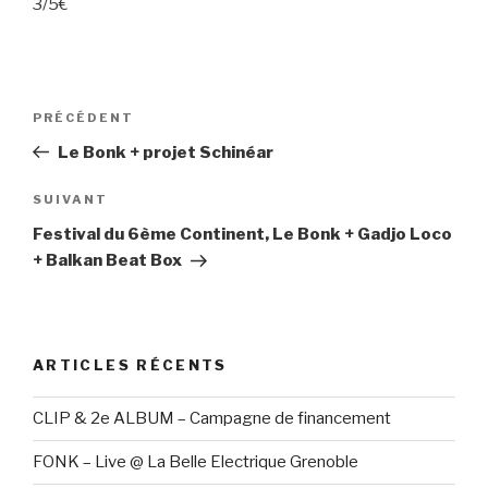
3/5€
Navigation
PRÉCÉDENT
Article
de
précédent
Le Bonk + projet Schinéar
l’article
SUIVANT
Article
suivant
Festival du 6ème Continent, Le Bonk + Gadjo Loco
+ Balkan Beat Box
ARTICLES RÉCENTS
CLIP & 2e ALBUM – Campagne de financement
FONK – Live @ La Belle Electrique Grenoble