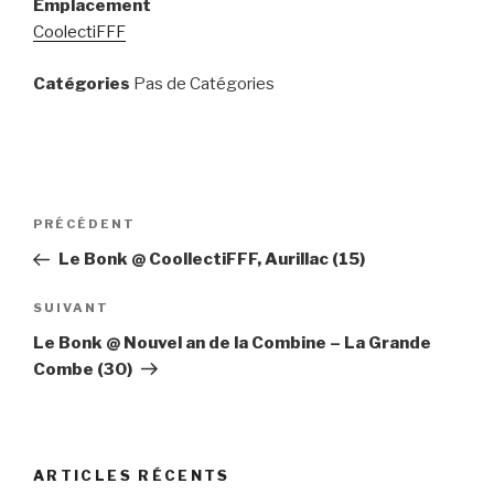
Emplacement
CoolectiFFF
Catégories
Pas de Catégories
Navigation
PRÉCÉDENT
Article
de
précédent
Le Bonk @ CoollectiFFF, Aurillac (15)
l’article
SUIVANT
Article
suivant
Le Bonk @ Nouvel an de la Combine – La Grande
Combe (30)
ARTICLES RÉCENTS