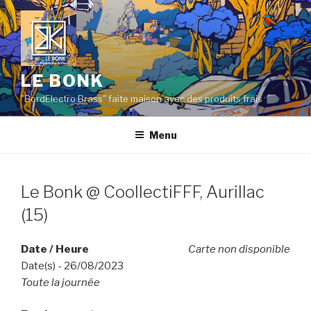
Aller
au
contenu
principal
LE BONK
"BordElectro Brass" faite maison avec des produits frais
Menu
Le Bonk @ CoollectiFFF, Aurillac
(15)
Date / Heure
Carte non disponible
Date(s) - 26/08/2023
Toute la journée